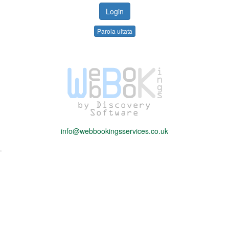
Parola uitata
info@webbookingsservices.co.uk