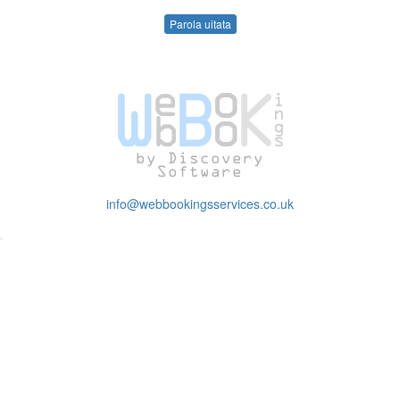
Parola uitata
info@webbookingsservices.co.uk